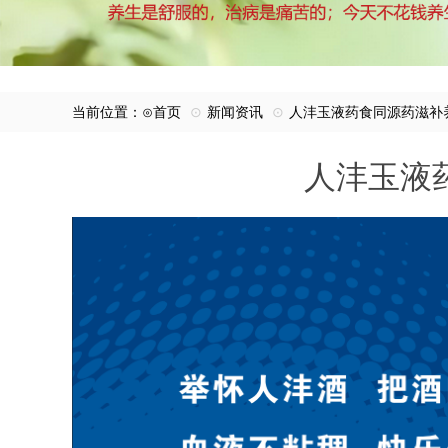
当前位置：⊙
首页
⊙
新闻资讯
⊙
人沣玉液药食同源药滋补
人沣玉液